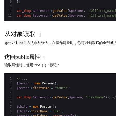
9

)
;
10

11

var_dump
(
$accessor
->
getValue
(
$persons
,
'[0][first_name
var_dump
(
$accessor
->
getValue
(
$persons
,
'[1][first_name
从对象读取
¶
方法非常强大，在操作对象时，你可以领教它的全部威
getValue()
访问public属性
¶
读取属性时，使用“dot（.）”标记：
1

// ...
2

$person
=
new
 Person
(
)
;
3

$person
->
firstName
=
'Wouter'
;
4

5

var_dump
(
$accessor
->
getValue
(
$person
,
'firstName'
)
)
;
/
6

7

$child
=
new
 Person
(
)
;
8

$child
->
firstName
=
'Bar'
;