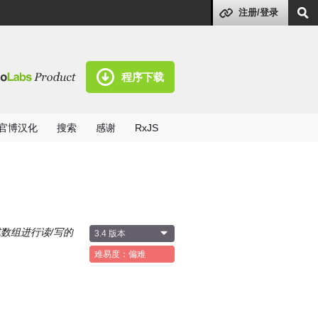
注册/登录
程序下载
官博汉化
搜索
感谢
RxJS
或数组进行读/写的
3.4 版本
难易度：偏难