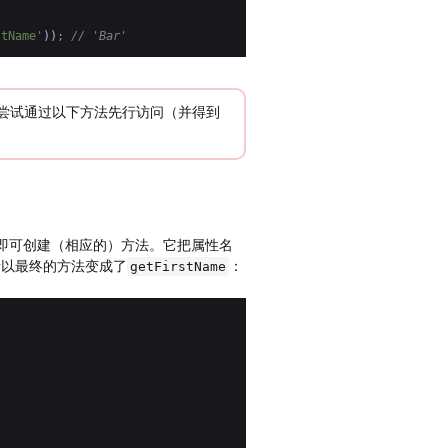
stName'
)
)
;
// 'Bar'
尝试通过以下方法先行访问（并得到
名约定即可创建（相应的）方法。它把属性名
所以最终的方法变成了
：
getFirstName