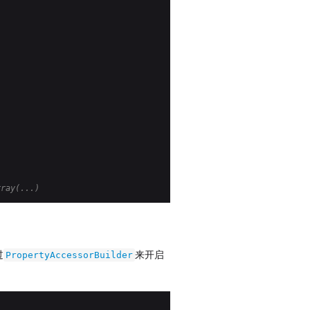
rray(...)
过
来开启
PropertyAccessorBuilder