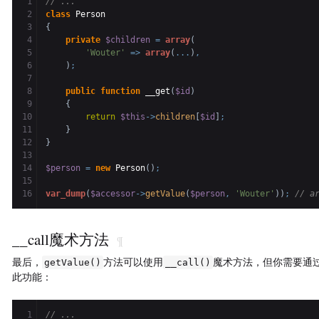
1

// ...
2

class
3

{
4

private
$children
=
array
(
5

'Wouter'
=>
array
(
...
)
,
6

)
;
7

8

public
function
 __get
(
$id
)
9

{
10

return
$this
->
children
[
$id
]
;
11

}
12

}
13

14

$person
=
new
 Person
(
)
;
15

var_dump
(
$accessor
->
getValue
(
$person
,
'Wouter'
)
)
;
// a
__call魔术方法
¶
最后，
方法可以使用
魔术方法，但你需要通
getValue()
__call()
此功能：
1

// ...