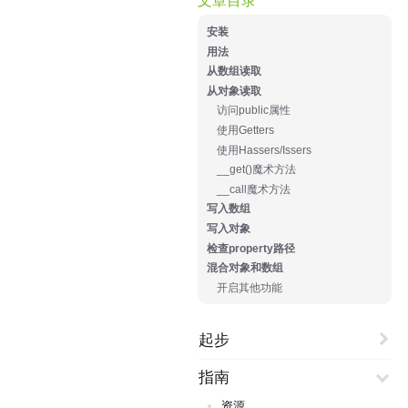
安装
用法
从数组读取
从对象读取
访问public属性
使用Getters
使用Hassers/Issers
__get()魔术方法
__call魔术方法
写入数组
写入对象
检查property路径
混合对象和数组
开启其他功能
起步
指南
资源