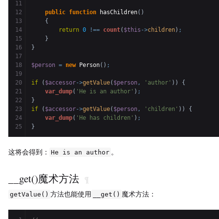
11

12

public
function
 hasChildren
(
)
13

{
14

return
0
!==
count
(
$this
->
children
)
;
15

}
16

}
17

18

$person
=
new
 Person
(
)
;
19

20

if
(
$accessor
->
getValue
(
$person
,
'author'
)
)
{
21

var_dump
(
'He is an author'
)
;
22

}
23

if
(
$accessor
->
getValue
(
$person
,
'children'
)
)
{
24

var_dump
(
'He has children'
)
;
}
这将会得到：
。
He is an author
__get()魔术方法
¶
方法也能使用
魔术方法：
getValue()
__get()