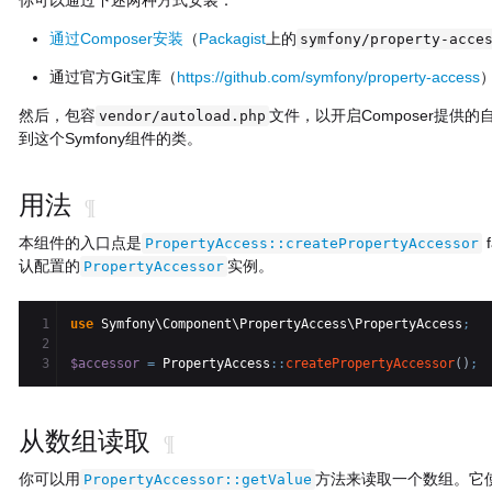
你可以通过下述两种方式安装：
通过Composer安装
（
Packagist
上的
symfony/property-acce
通过官方Git宝库（
https://github.com/symfony/property-access
然后，包容
文件，以开启Composer提供
vendor/autoload.php
到这个Symfony组件的类。
用法
¶
本组件的入口点是
PropertyAccess::createPropertyAccessor
认配置的
实例。
PropertyAccessor
1

use
 Symfony\Component\PropertyAccess\PropertyAccess
;
2

$accessor
=
 PropertyAccess
::
createPropertyAccessor
(
)
;
从数组读取
¶
你可以用
方法来读取一个数组。它使用
PropertyAccessor::getValue