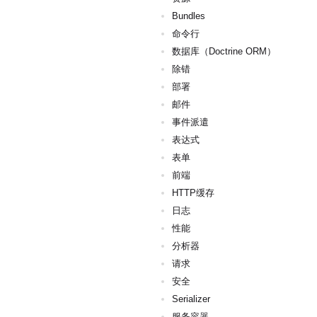
Bundles
命令行
数据库（Doctrine ORM）
除错
部署
邮件
事件派遣
表达式
表单
前端
HTTP缓存
日志
性能
分析器
请求
安全
Serializer
服务容器