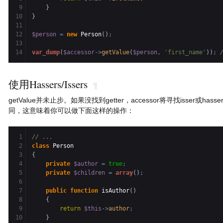
9

}
10

}
11

12

$person
=
new
 Person
(
)
;
13

var_dump
(
$accessor
->
getValue
(
$person
,
'first_name'
)
)
;
使用Hassers/Issers
¶
getValue并未止步。如果没找到getter，accessor将寻找isser或ha
同，这意味着你可以做下面这样的操作：
1

// ...
2

class
3

{
4

private
$author
=
true
;
5

private
$children
=
array
(
)
;
6

7

public
function
 isAuthor
(
)
8

{
9

return
$this
->
author
;
10

}