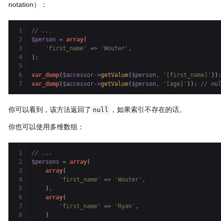
notation）：
1

// ...
2

$person
=
array
(
3

'first_name'
=>
'Wouter'
,
4

)
;
5

6

var_dump
(
$accessor
->
getValue
(
$person
,
'[first_name]'
)
)
var_dump
(
$accessor
->
getValue
(
$person
,
'[age]'
)
)
;
// nu
你可以看到，该方法返回了
，如果索引不存在的话。
null
你也可以使用多维数组：
1

// ...
2

$persons
=
array
(
3

array
(
4

'first_name'
=>
'Wouter'
,
5

)
,
6

array
(
7

'first_name'
=>
'Ryan'
,
8

)