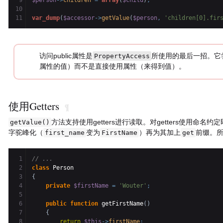
9

$person
->
children
=
array
(
$child
)
;
10

var_dump
(
$accessor
->
getValue
(
$person
,
'children[0].fir
访问public属性是
所使用的最后一招。它
PropertyAccess
属性的值）而不是直接使用属性（来得到值）。
使用Getters
¶
方法支持使用getters进行读取。对getters使用命
getValue()
字驼峰化（
变为
）再为其加上
前缀。
first_name
FirstName
get
1

// ...
2

class
3

{
4

private
$firstName
=
'Wouter'
;
5

6

public
function
 getFirstName
(
)
7

{
8

return
$this
->
firstName
;