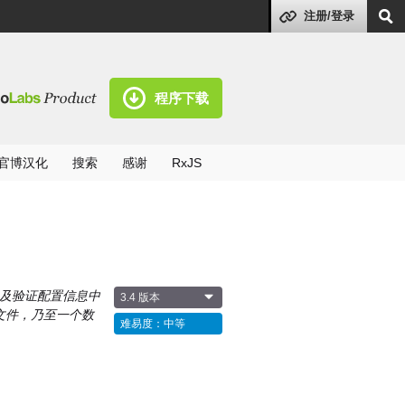
注册/登录
程序下载
官博汉化
搜索
感谢
RxJS
以及验证配置信息中
3.4 版本
 文件，乃至一个数
难易度：中等